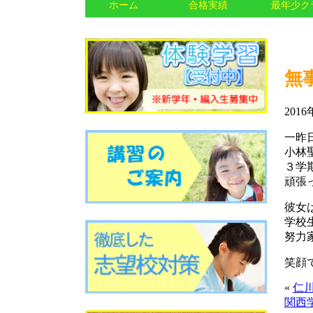
ホーム
合格実績
最年少ク
無
201
一昨
小林
３学
頑張
彼女
学校
努力
笑顔
«
仁
関西