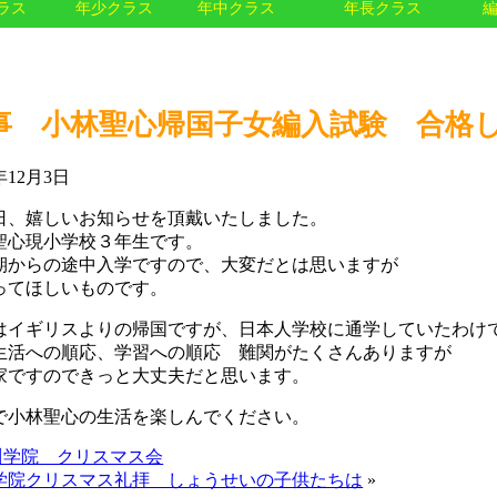
ラス
年少クラス
年中クラス
年長クラス
事 小林聖心帰国子女編入試験 合格
6年12月3日
日、嬉しいお知らせを頂戴いたしました。
聖心現小学校３年生です。
期からの途中入学ですので、大変だとは思いますが
ってほしいものです。
はイギリスよりの帰国ですが、日本人学校に通学していたわけ
生活への順応、学習への順応 難関がたくさんありますが
家ですのできっと大丈夫だと思います。
で小林聖心の生活を楽しんでください。
川学院 クリスマス会
学院クリスマス礼拝 しょうせいの子供たちは
»