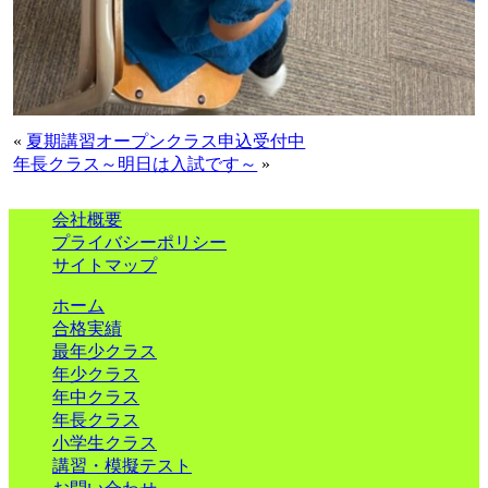
«
夏期講習オープンクラス申込受付中
年長クラス～明日は入試です～
»
会社概要
プライバシーポリシー
サイトマップ
ホーム
合格実績
最年少クラス
年少クラス
年中クラス
年長クラス
小学生クラス
講習・模擬テスト