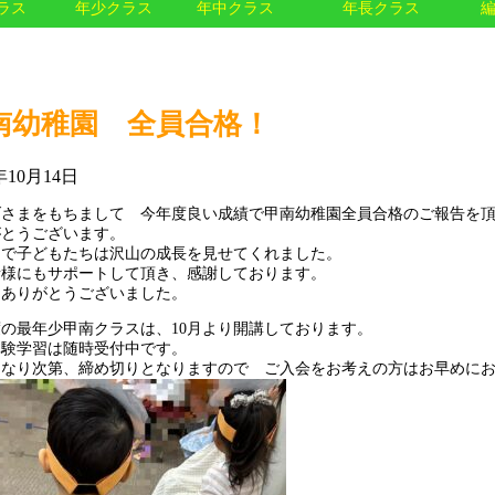
ラス
年少クラス
年中クラス
年長クラス
南幼稚園 全員合格！
年10月14日
げさまをもちまして 今年度良い成績で甲南幼稚園全員合格のご報告を
がとうございます。
まで子どもたちは沢山の成長を見せてくれました。
者様にもサポートして頂き、感謝しております。
にありがとうございました。
の最年少甲南クラスは、10月より開講しております。
体験学習は随時受付中です。
になり次第、締め切りとなりますので ご入会をお考えの方はお早めに