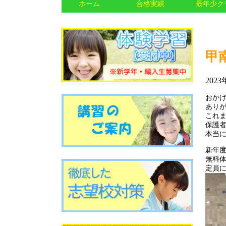
ホーム
合格実績
最年少ク
甲
2023
おか
あり
これ
保護
本当
新年度
無料
定員