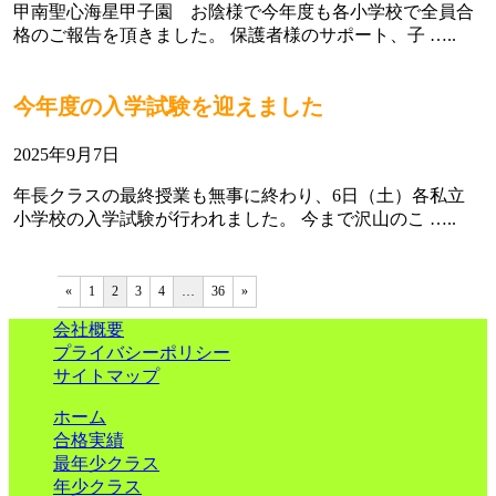
甲南聖心海星甲子園 お陰様で今年度も各小学校で全員合
格のご報告を頂きました。 保護者様のサポート、子 …..
今年度の入学試験を迎えました
2025年9月7日
年長クラスの最終授業も無事に終わり、6日（土）各私立
小学校の入学試験が行われました。 今まで沢山のこ …..
«
1
2
3
4
…
36
»
会社概要
プライバシーポリシー
サイトマップ
ホーム
合格実績
最年少クラス
年少クラス